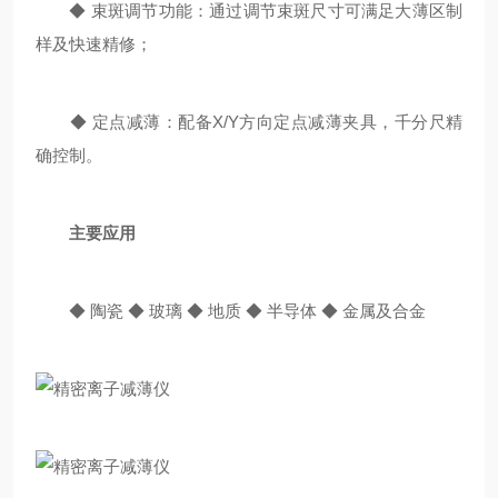
◆ 束斑调节功能：通过调节束斑尺寸可满足大薄区制
样及快速精修；
◆ 定点减薄：配备X/Y方向定点减薄夹具，千分尺精
确控制。
主要应用
◆ 陶瓷 ◆ 玻璃 ◆ 地质 ◆ 半导体 ◆ 金属及合金