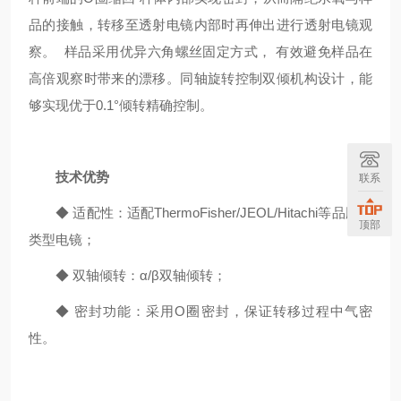
品的接触，转移至透射电镜内部时再伸出进行透射电镜观
察。 样品采用优异六角螺丝固定方式， 有效避免样品在
高倍观察时带来的漂移。同轴旋转控制双倾机构设计，能
够实现优于0.1°倾转精确控制。
技术优势
联系
◆ 适配性：适配ThermoFisher/JEOL/Hitachi等品牌各
顶部
类型电镜；
◆ 双轴倾转：α/β双轴倾转；
◆ 密封功能：采用O圈密封，保证转移过程中气密
性。