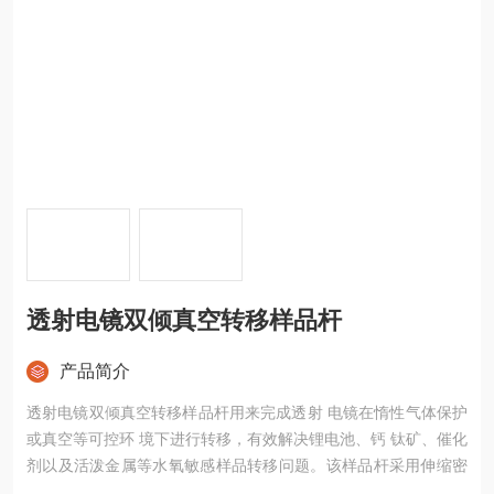
透射电镜双倾真空转移样品杆
产品简介
透射电镜双倾真空转移样品杆用来完成透射 电镜在惰性气体保护
或真空等可控环 境下进行转移，有效解决锂电池、钙 钛矿、催化
剂以及活泼金属等水氧敏感样品转移问题。该样品杆采用伸缩密
封圈设计， 转移样品前利用样品杆前端的O圈缩回 杆体内部实现