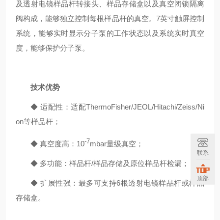
及透射电镜样品杆转接头、样品存储盒以及真空闭锁隔离
阀构成，能够独立控制每根样品杆的真空。7英寸触屏控制
系统，能够实时显示分子泵的工作状态以及系统实时真空
度，能够保护分子泵。
技术优势
◆ 适配性：适配ThermoFisher/JEOL/Hitachi/Zeiss/Ni
on等样品杆；
-7
◆
真空度高：10
mbar量级真空；
联系
◆
多功能：样品杆/样品存储及原位样品杆检漏；
顶部
◆
扩展性强：最多可支持6根透射电镜样品杆或样品
存储盒。